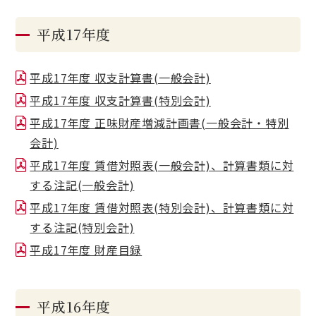
平成17年度
平成17年度 収支計算書(一般会計)
平成17年度 収支計算書(特別会計)
平成17年度 正味財産増減計画書(一般会計・特別
会計)
平成17年度 賃借対照表(一般会計)、計算書類に対
する注記(一般会計)
平成17年度 賃借対照表(特別会計)、計算書類に対
する注記(特別会計)
平成17年度 財産目録
平成16年度