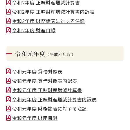
令和2年度 正味財産増減計算書
令和2年度 正味財産増減計算書内訳表
令和2年度 財務諸表に対する注記
令和2年度 財産目録
令和元年度
（平成31年度）
令和元年度 貸借対照表
令和元年度 貸借対照表内訳表
令和元年度 正味財産増減計算書
令和元年度 正味財産増減計算書内訳表
令和元年度 財務諸表に対する注記
令和元年度 財産目録