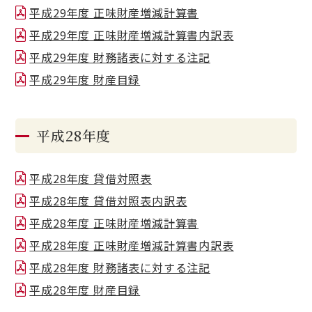
平成29年度 正味財産増減計算書
平成29年度 正味財産増減計算書内訳表
平成29年度 財務諸表に対する注記
平成29年度 財産目録
平成28年度
平成28年度 貸借対照表
平成28年度 貸借対照表内訳表
平成28年度 正味財産増減計算書
平成28年度 正味財産増減計算書内訳表
平成28年度 財務諸表に対する注記
平成28年度 財産目録