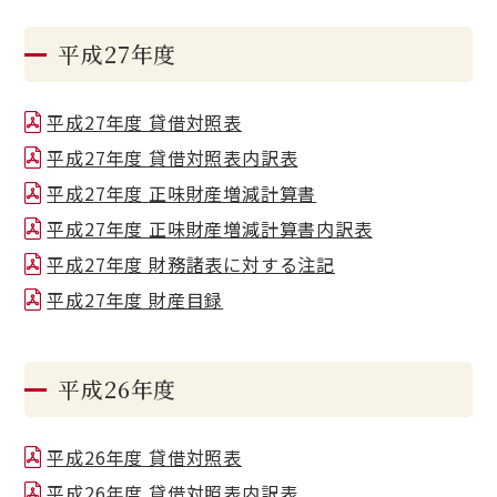
平成27年度
平成27年度 貸借対照表
平成27年度 貸借対照表内訳表
平成27年度 正味財産増減計算書
平成27年度 正味財産増減計算書内訳表
平成27年度 財務諸表に対する注記
平成27年度 財産目録
平成26年度
平成26年度 貸借対照表
平成26年度 貸借対照表内訳表