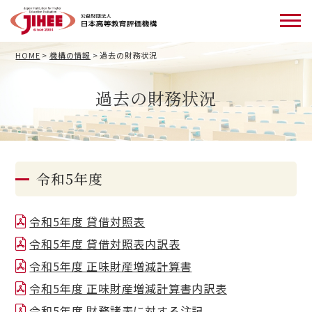
HOME
>
機構の情報
>
過去の財務状況
過去の財務状況
令和5年度
令和5年度 貸借対照表
令和5年度 貸借対照表内訳表
令和5年度 正味財産増減計算書
令和5年度 正味財産増減計算書内訳表
令和5年度 財務諸表に対する注記