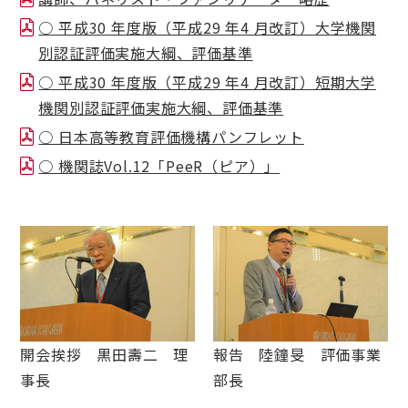
○ 平成30 年度版（平成29 年4 月改訂）大学機関
別認証評価実施大綱、評価基準
○ 平成30 年度版（平成29 年4 月改訂）短期大学
機関別認証評価実施大綱、評価基準
○ 日本高等教育評価機構パンフレット
○ 機関誌Vol.12「PeeR（ピア）」
開会挨拶 黒田壽二 理
報告 陸鐘旻 評価事業
事長
部長