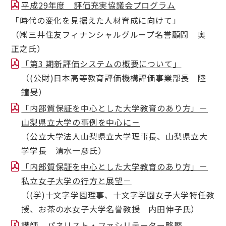
平成29年度 評価充実協議会プログラム
「時代の変化を見据えた人材育成に向けて」
（㈱三井住友フィナンシャルグループ名誉顧問 奥
正之氏）
「第3 期新評価システムの概要について」
（(公財)日本高等教育評価機構評価事業部長 陸
鐘旻）
「内部質保証を中心とした大学教育のあり方」－
山梨県立大学の事例を中心に－
（公立大学法人山梨県立大学理事長、山梨県立大
学学長 清水一彦氏）
「内部質保証を中心とした大学教育のあり方」－
私立女子大学の行方と展望－
（(学)十文字学園理事、十文字学園女子大学特任教
授、お茶の水女子大学名誉教授 内田伸子氏）
講師、パネリスト・ファシリテーター略歴