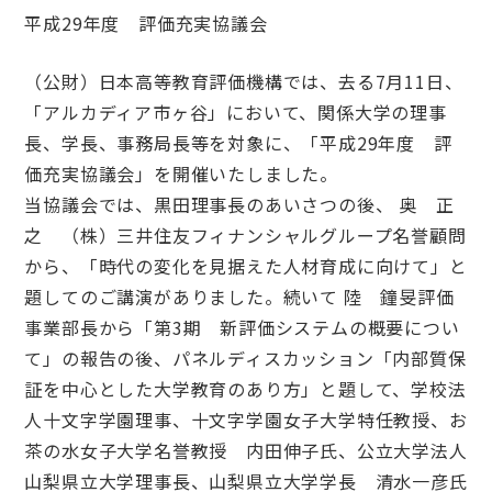
平成29年度 評価充実協議会
（公財）日本高等教育評価機構では、去る7月11日、
「アルカディア市ヶ谷」において、関係大学の理事
長、学長、事務局長等を対象に、「平成29年度 評
価充実協議会」を開催いたしました。
当協議会では、黒田理事長のあいさつの後、 奥 正
之 （株）三井住友フィナンシャルグループ名誉顧問
から、「時代の変化を見据えた人材育成に向けて」と
題してのご講演がありました。続いて 陸 鐘旻評価
事業部長から「第3期 新評価システムの概要につい
て」の報告の後、パネルディスカッション「内部質保
証を中心とした大学教育のあり方」と題して、学校法
人十文字学園理事、十文字学園女子大学特任教授、お
茶の水女子大学名誉教授 内田伸子氏、公立大学法人
山梨県立大学理事長、山梨県立大学学長 清水一彦氏