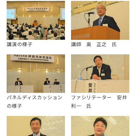
講演の様子
講師 奥 正之 氏
パネルディスカッション
ファシリテーター 安井
の様子
利一 氏