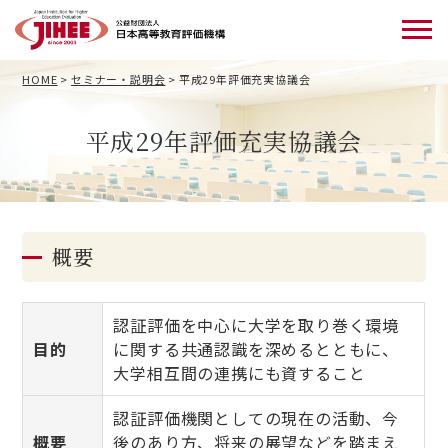
HOME
>
セミナー・説明会
>
平成29年評価充実協議会
平成29年評価充実協議会
概要
認証評価を中心に大学を取り巻く環境
目的
に関する共通認識を深めるとともに、
大学相互間の連携にも資すること
認証評価機関としての現在の活動、今
概要
後のあり方、将来の展望などを踏まえ