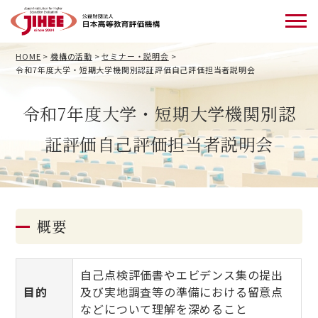
HOME
>
機構の活動
>
セミナー・説明会
>
令和7年度大学・短期大学機関別認証評価自己評価担当者説明会
令和7年度大学・短期大学機関別認
証評価自己評価担当者説明会
概要
自己点検評価書やエビデンス集の提出
目的
及び実地調査等の準備における留意点
などについて理解を深めること